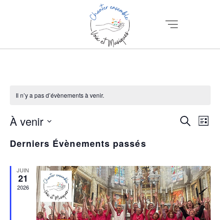
Il n’y a pas d’évènements à venir.
N
R
À venir
Recherch
Liste
A
Sélectionnez
E
Derniers Évènements passés
V
une
C
date.
I
H
JUIN
G
21
E
2026
A
T
R