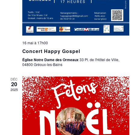
M
E
N
T
16 mai à 17h00
S
Concert Happy Gospel
Église Notre Dame des Ormeaux
33 Pl. de l'Hôtel de Ville,
04800 Gréoux-les-Bains
DÉC
20
2025