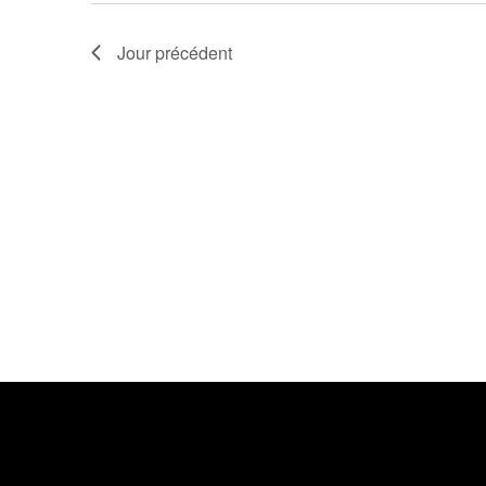
R
Jour précédent
C
H
E
E
T
N
A
V