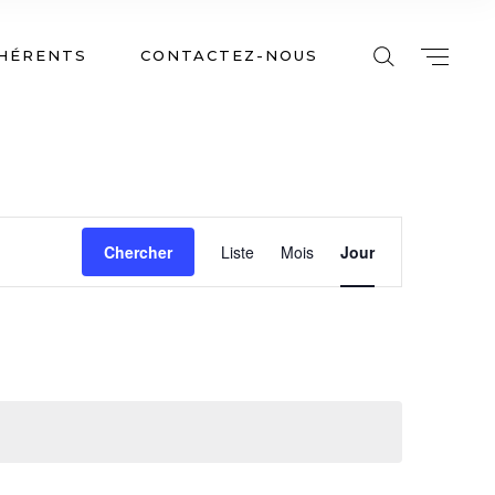
HÉRENTS
CONTACTEZ-NOUS
N
Chercher
Liste
Mois
Jour
A
V
I
G
A
T
I