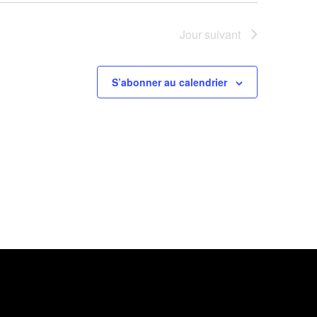
O
Jour suivant
N
D
S’abonner au calendrier
E
V
U
E
S
É
V
È
N
E