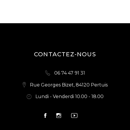
E
M
O
N
E
T
N
N
D
T
E
S
V
CONTACTEZ-NOUS
U
E
06 74 47 91 31
S
Rue Georges Bizet, 84120 Pertuis
É
Lundi - Venderdi 10.00 - 18.00
V
È
N