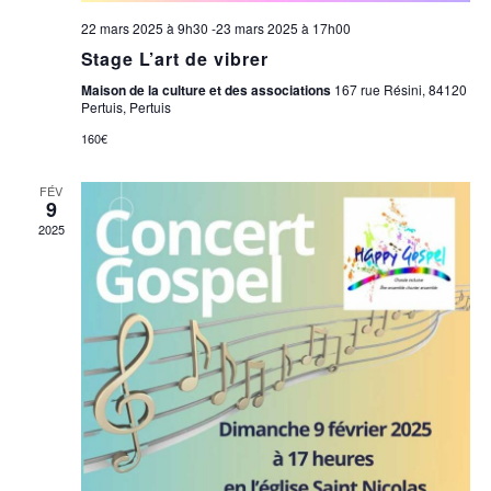
T
M
22 mars 2025 à 9h30
-
23 mars 2025 à 17h00
I
E
Stage L’art de vibrer
O
N
Maison de la culture et des associations
167 rue Résini, 84120
T
Pertuis, Pertuis
N
160€
D
E
FÉV
9
V
2025
U
E
S
É
V
È