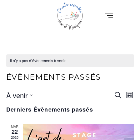
Il n’y a pas d’évènements à venir.
ÉVÈNEMENTS PASSÉS
N
R
À venir
Recherch
Liste
A
Sélectionnez
E
Derniers Évènements passés
V
une
C
date.
I
H
MAR
G
22
E
2025