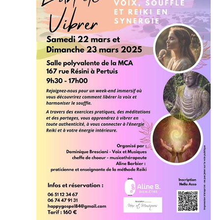
A
T
R
I
C
O
H
N
E
D
E
E
V
T
U
N
E
A
S
V
É
I
V
È
G
N
A
E