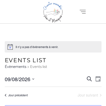
Il n’y a pas d’évènements à venir.
EVENTS LIST
Évènements
Events list
N
R
09/08/2026
Recherch
Jour
A
Sélectionnez
E
V
une
C
Jour suivant
Jour précédent
date.
I
H