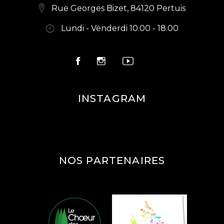
E
Rue Georges Bizet, 84120 Pertuis
T
M
Lundi - Venderdi 10.00 - 18.00
I
E
O
N
T
N
D
INSTAGRAM
E
V
U
E
NOS PARTENAIRES
S
É
V