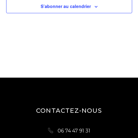
G
E
S’abonner au calendrier
A
T
R
I
C
O
H
N
E
D
E
E
V
T
U
N
E
A
S
V
É
CONTACTEZ-NOUS
I
V
È
G
06 74 47 91 31
N
A