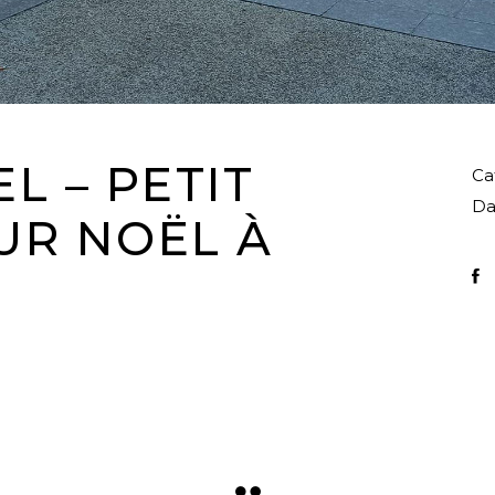
L – PETIT
Ca
Da
UR NOËL À